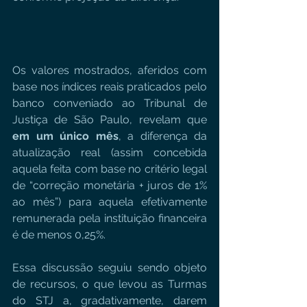
Os valores mostrados, aferidos com 
base nos índices reais praticados pelo 
banco conveniado ao Tribunal de 
Justiça de São Paulo, revelam que 
em um único mês
, a diferença da 
atualização real (assim concebida 
aquela feita com base no critério legal 
de “correção monetária + juros de 1% 
ao mês”) para aquela efetivamente 
remunerada pela instituição financeira 
é de menos 0,25%.
Essa discussão seguiu sendo objeto 
de recursos, o que levou as Turmas 
do STJ a, gradativamente, darem 