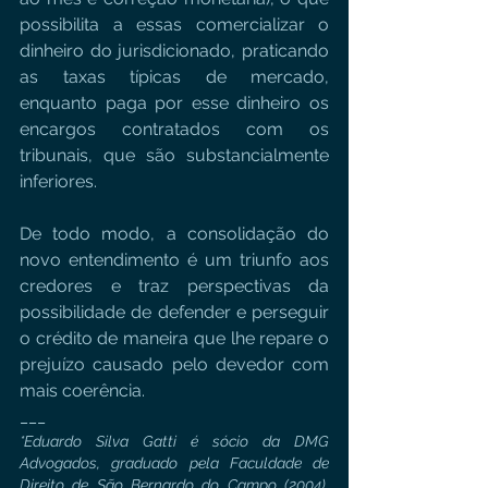
possibilita a essas comercializar o 
dinheiro do jurisdicionado, praticando 
as taxas típicas de mercado, 
enquanto paga por esse dinheiro os 
encargos contratados com os 
tribunais, que são substancialmente 
inferiores. 
De todo modo, a consolidação do 
novo entendimento é um triunfo aos 
credores e traz perspectivas da 
possibilidade de defender e perseguir 
o crédito de maneira que lhe repare o 
prejuízo causado pelo devedor com 
mais coerência.
___
*Eduardo Silva Gatti é sócio da DMG 
Advogados, graduado pela Faculdade de 
Direito de São Bernardo do Campo (2004). 