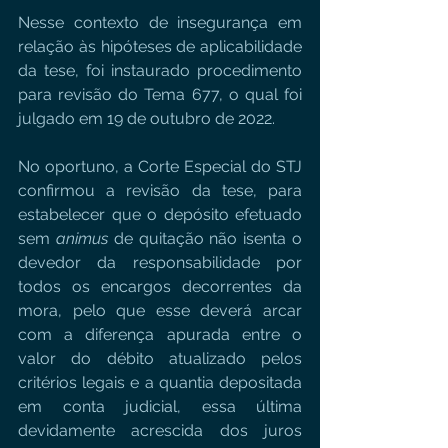
Nesse contexto de insegurança em 
relação às hipóteses de aplicabilidade 
da tese, foi instaurado procedimento 
para revisão do Tema 677, o qual foi 
julgado em 19 de outubro de 2022.
No oportuno, a Corte Especial do STJ 
confirmou a revisão da tese, para 
estabelecer que o depósito efetuado 
sem 
animus
 de quitação não isenta o 
devedor da responsabilidade por 
todos os encargos decorrentes da 
mora, pelo que esse deverá arcar 
com a diferença apurada entre o 
valor do débito atualizado pelos 
critérios legais e a quantia depositada 
em conta judicial, essa última 
devidamente acrescida dos juros 