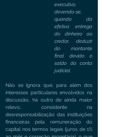
executivo, 
devendo-se, 
quando da 
efetiva entrega 
do dinheiro ao 
credor, deduzir 
do montante 
final devido o 
saldo da conta 
judicial.
Não se ignora que, para além dos 
interesses particulares envolvidos na 
discussão, há outro de ainda maior 
relevo, consistente na 
desresponsabilização das instituições 
financeiras pela remuneração do 
capital nos termos legais (juros de 1% 
ao mês e correção monetária), o que 