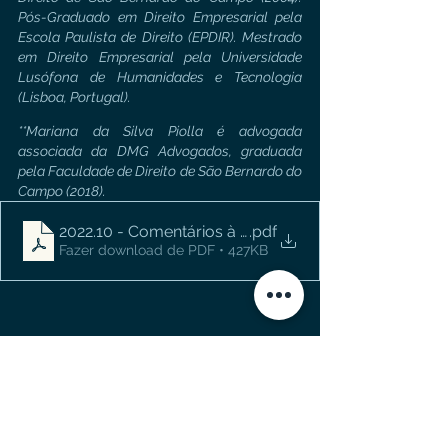
Pós-Graduado em Direito Empresarial pela 
Escola Paulista de Direito (EPDIR). Mestrado 
em Direito Empresarial pela Universidade 
Lusófona de Humanidades e Tecnologia 
(Lisboa, Portugal).
**Mariana da Silva Piolla é advogada 
associada da DMG Advogados, graduada 
pela Faculdade de Direito de São Bernardo do 
Campo (2018).
2022.10 - Comentários à revisão do Tema 677
.pdf
Fazer download de PDF • 427KB