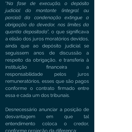
“
Na fase de execução, o depósito 
judicial do montante (integral ou 
parcial) da condenação extingue a 
obrigação do devedor, nos limites da 
quantia depositada
”, o que significava 
a elisão dos juros moratórios devidos, 
ainda que ao depósito judicial se 
seguissem anos de discussão a 
respeito da obrigação, e transferia à 
instituição financeira a 
responsabilidade pelos juros 
remuneratórios, esses que são pagos 
conforme o contrato firmado entre 
essa e cada um dos tribunais.
Desnecessário anunciar a posição de 
desvantagem em que tal 
entendimento coloca o credor, 
conforme projeção da diferença: