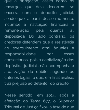
que a obrigação, assim como os 
encargos que dela decorrem, se 
encerra com o depósito judicial, 
sendo que, a partir desse momento, 
incumbe à instituição financeira a 
remuneração pela quantia ali 
depositada. Do lado contrário, os 
credores defendem que a resistência 
ao soerguimento atrai àqueles a 
responsabilidade por esses 
consectários, pois a capitalização dos 
depósitos judiciais não acompanha a 
atualização do débito segundo os 
critérios legais, o que, em final análise, 
traz prejuízo ao detentor do crédito.
Nesse sentido, em 2014, após a 
afetação do Tema 677, o Superior 
Tribunal de Justiça fixou a tese de que 