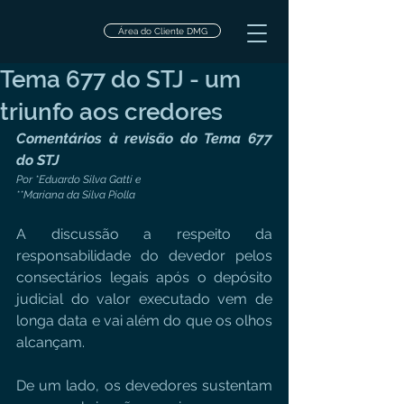
Área do Cliente DMG
Tema 677 do STJ - um
triunfo aos credores
Comentários à revisão do Tema 677 
do STJ
Por *Eduardo Silva Gatti e 
**Mariana da Silva Piolla
A discussão a respeito da 
responsabilidade do devedor pelos 
consectários legais após o depósito 
judicial do valor executado vem de 
longa data e vai além do que os olhos 
alcançam.
De um lado, os devedores sustentam 