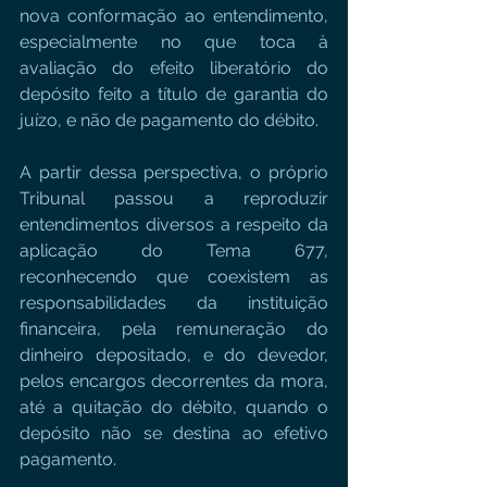
nova conformação ao entendimento, 
especialmente no que toca à 
avaliação do efeito liberatório do 
depósito feito a título de garantia do 
juízo, e não de pagamento do débito.
A partir dessa perspectiva, o próprio 
Tribunal passou a reproduzir 
entendimentos diversos a respeito da 
aplicação do Tema 677, 
reconhecendo que coexistem as 
responsabilidades da instituição 
financeira, pela remuneração do 
dinheiro depositado, e do devedor, 
pelos encargos decorrentes da mora, 
até a quitação do débito, quando o 
depósito não se destina ao efetivo 
pagamento.