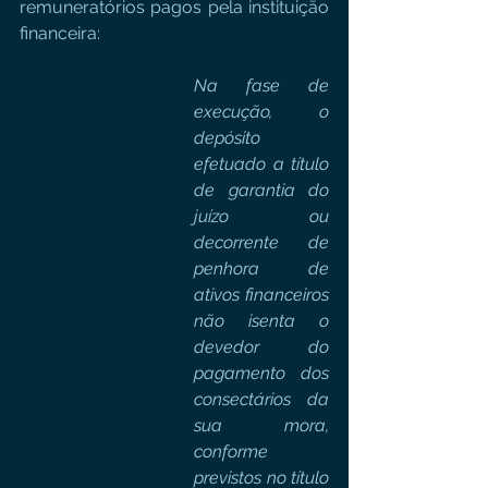
remuneratórios pagos pela instituição 
financeira:
Na fase de 
execução, o 
depósito 
efetuado a título 
de garantia do 
juízo ou 
decorrente de 
penhora de 
ativos financeiros 
não isenta o 
devedor do 
pagamento dos 
consectários da 
sua mora, 
conforme 
previstos no título 