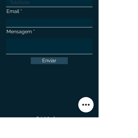
Email
Mensagem
Enviar
Saint Andrew
Tel: +
55 11 4990.0021
| +
55 11 4990.9218
Av. José Caballero, 245, cj.12 and cj.72
Santo André/SP - ZIP Code
09040-210